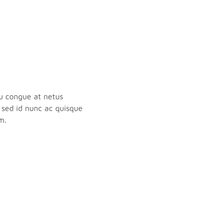
cu congue at netus
s sed id nunc ac quisque
m.