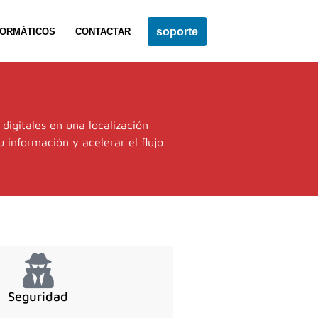
soporte
FORMÁTICOS
CONTACTAR
igitales en una localización
 información y acelerar el flujo
Seguridad