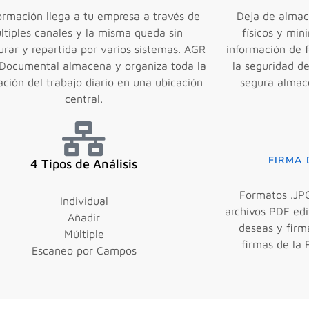
ormación llega a tu empresa a través de
Deja de almac
ltiples canales y la misma queda sin
físicos y min
urar y repartida por varios sistemas. AGR
información de 
 Documental almacena y organiza toda la
la seguridad d
ación del trabajo diario en una ubicación
segura almac
central.
FIRMA 
4 Tipos de Análisis
Formatos .JPG
Individual
archivos PDF edit
Añadir
deseas y firm
Múltiple
firmas de la
Escaneo por Campos